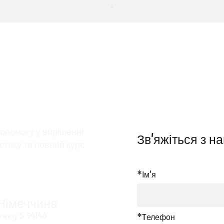
м
допомогу у вирішенні
Зв'яжіться з н
стику та повний курс
*Ім'я
 Німеччина
weg 5 94146
*Tелефон