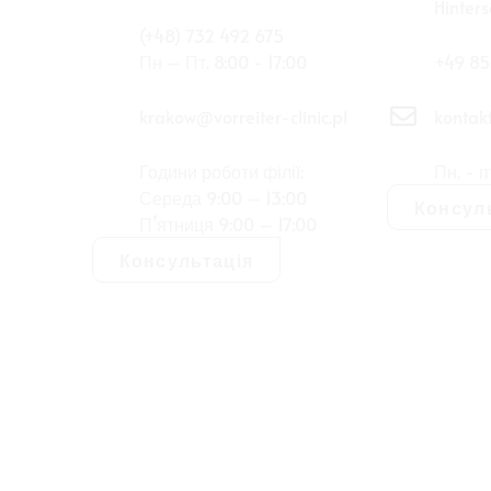
Hinter
(+48) 732 492 675
Пн – Пт. 8:00 - 17:00
+49 85
krakow@vorreiter-clinic.pl
kontakt
Години роботи філії:
Пн. - п
Середа 9:00 – 13:00
Консул
П’ятниця 9:00 – 17:00
Консультація