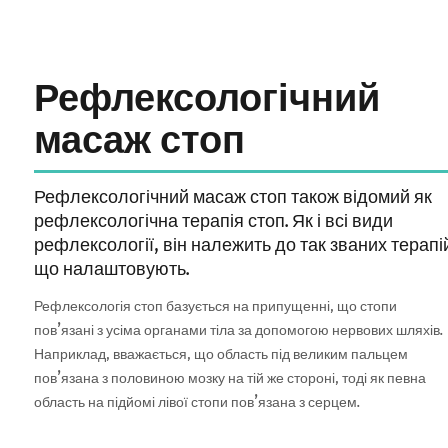
Рефлексологічний
масаж стоп
Рефлексологічний масаж стоп також відомий як
рефлексологічна терапія стоп. Як і всі види
рефлексології, він належить до так званих терапі
що налаштовують.
Рефлексологія стоп базується на припущенні, що стопи
пов’язані з усіма органами тіла за допомогою нервових шляхів.
Наприклад, вважається, що область під великим пальцем
пов’язана з половиною мозку на тій же стороні, тоді як певна
область на підйомі лівої стопи пов’язана з серцем.