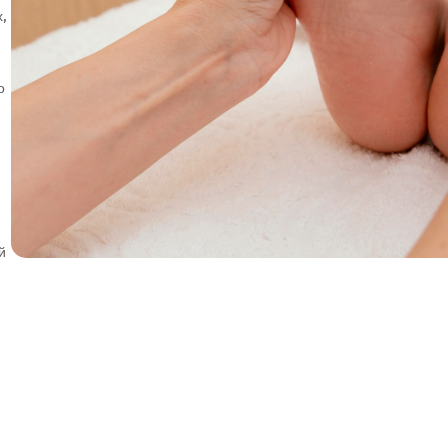
х,
о
й