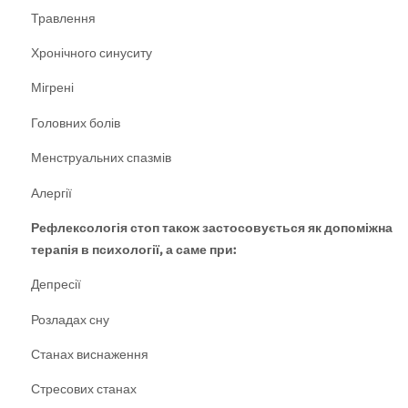
Травлення
Хронічного синуситу
Мігрені
Головних болів
Менструальних спазмів
Алергії
Рефлексологія стоп також застосовується як допоміжна
терапія в психології, а саме при:
Депресії
Розладах сну
Станах виснаження
Стресових станах