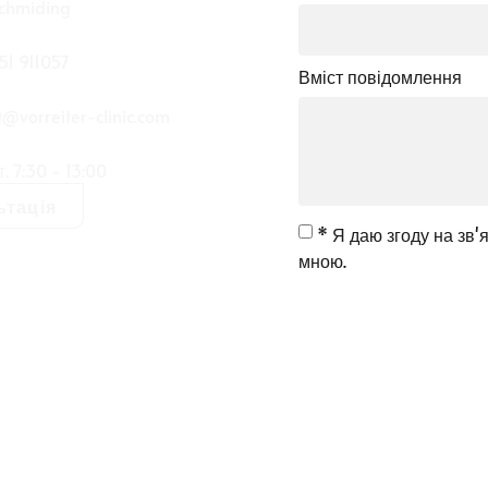
schmiding
51 911057
Вміст повідомлення
@vorreiter-clinic.com
т. 7:30 - 13:00
ьтація
* Я даю згоду на зв'я
мною.