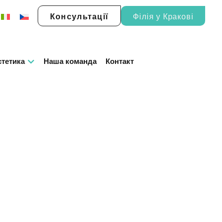
Консультації
Філія у Кракові
єтетика
Наша команда
Контакт