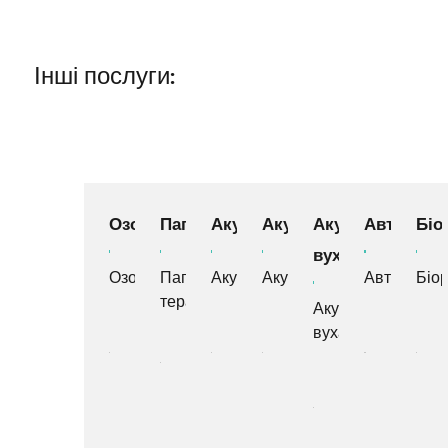
Інші послуги:
Озонотерапія
Папімі
Акупунктура
Акупресура
Акупунктура
Автогемо
Біо
вуха
Озонотерапія
Папімі-
Акупунктура
Акупресура
Автогемот
Біо
терапія
Акупунктура
вуха