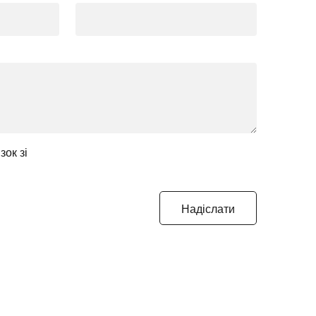
зок зі
Надіслати