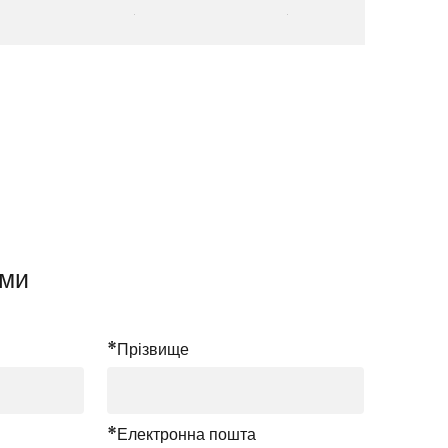
ами
*Прізвище
*Електронна пошта