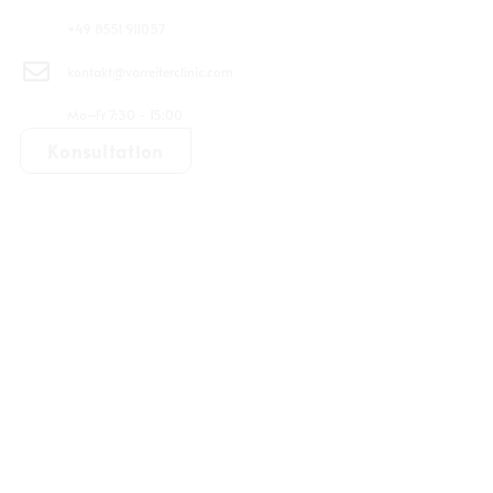
+49 8551 911057
kontakt@vorreiterclinic.com
Mo–Fr 7:30 - 15:00
Konsultation