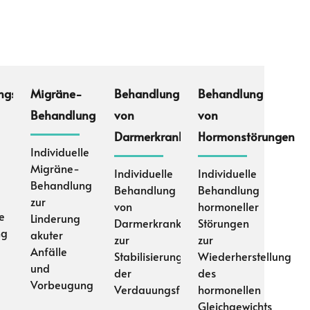
ngsspektrum
Migräne-
Behandlung
Behandlung
Behandlung
von
von
Darmerkrankungen
Hormonstörungen
Individuelle
Migräne-
Individuelle
Individuelle
Behandlung
Behandlung
Behandlung
zur
von
hormoneller
le
Linderung
Darmerkrankungen
Störungen
ng
akuter
zur
zur
Anfälle
Stabilisierung
Wiederherstellung
und
der
des
Vorbeugung
Verdauungsfunktion
hormonellen
Gleichgewichts