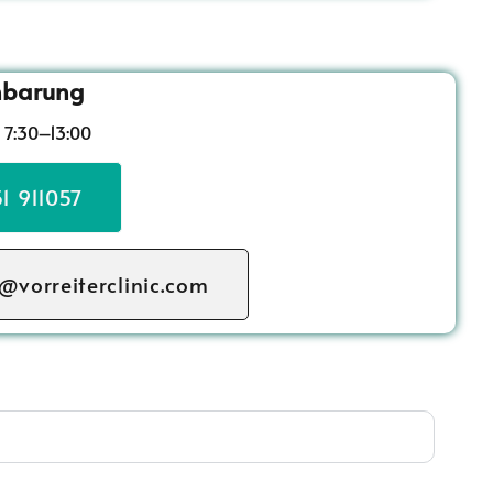
nbarung
 7:30–13:00
1 911057
@vorreiterclinic.com