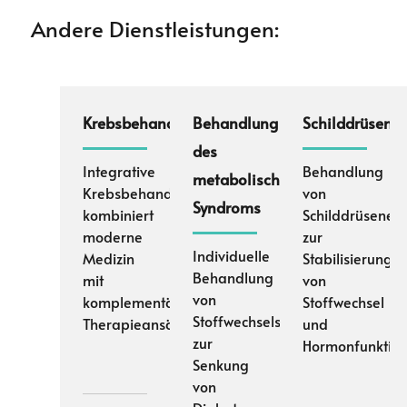
Andere Dienstleistungen:
Krebsbehandlungsspektrum
Behandlung
Schilddrüsenb
des
Integrative
Behandlung
metabolischen
Krebsbehandlung
von
Syndroms
kombiniert
Schilddrüsener
moderne
zur
Individuelle
Medizin
Stabilisierung
Behandlung
mit
von
von
komplementären
Stoffwechsel
Stoffwechselstörungen
Therapieansätzen
und
zur
Hormonfunktio
Senkung
von