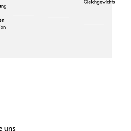
Gleichgewichts
ung
gen
ion
e uns