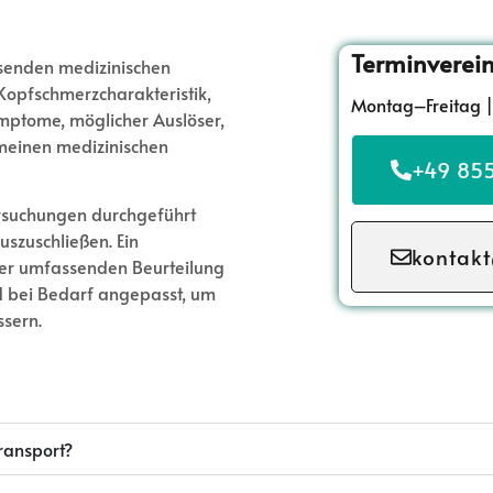
Terminverei
senden medizinischen
 Kopfschmerzcharakteristik,
Montag–Freitag |
ymptome, möglicher Auslöser,
meinen medizinischen
+49 855
rsuchungen durchgeführt
szuschließen. Ein
kontakt
ner umfassenden Beurteilung
nd bei Bedarf angepasst, um
ssern.
Transport?