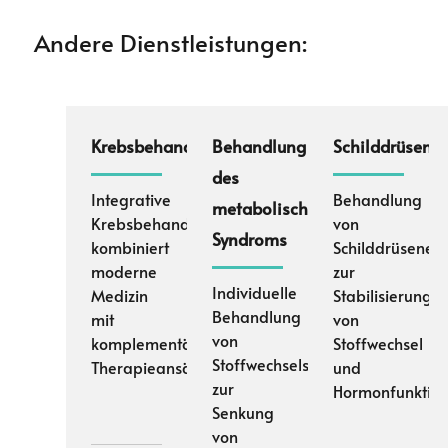
Andere Dienstleistungen:
Krebsbehandlungsspektrum
Behandlung
Schilddrüsenb
des
Integrative
Behandlung
metabolischen
Krebsbehandlung
von
Syndroms
kombiniert
Schilddrüsener
moderne
zur
Individuelle
Medizin
Stabilisierung
Behandlung
mit
von
von
komplementären
Stoffwechsel
Stoffwechselstörungen
Therapieansätzen
und
zur
Hormonfunktio
Senkung
von