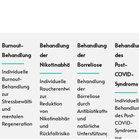
ehandlung
Burnout-
Behandlung
Behandlungsspektrum
Behandlu
Behandlung
der
der
des
Nikotinabhängigkeit
Borreliose
Post-
Individuelle
COVID-
krankungen
Burnout-
Individuelle
Behandlung
Syndroms
Behandlung
Raucherentwöhnung
der
zur
zur
Borreliose
Individuel
Stressbewältigung
Reduktion
durch
Behandlu
und
von
Antibiotikatherapie
des Post-
mentalen
Nikotinabhängigkeit
und
n
COVID-
Regeneration
und
natürliche
Syndroms
Rückfallrisiko
Unterstützung
zur