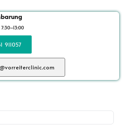
nbarung
 7:30–13:00
1 911057
@vorreiterclinic.com