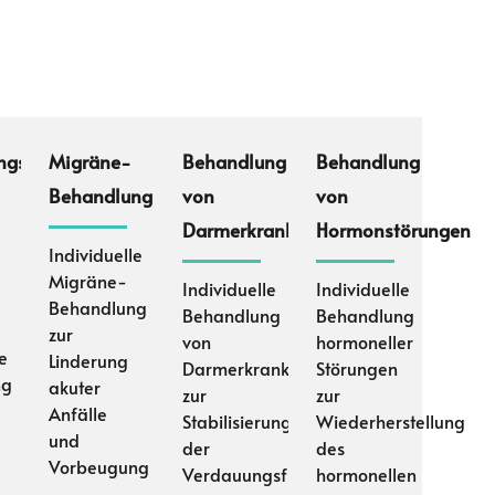
ngsspektrum
Migräne-
Behandlung
Behandlung
Behandlung
von
von
Darmerkrankungen
Hormonstörungen
Individuelle
Migräne-
Individuelle
Individuelle
Behandlung
Behandlung
Behandlung
zur
von
hormoneller
le
Linderung
Darmerkrankungen
Störungen
ng
akuter
zur
zur
Anfälle
Stabilisierung
Wiederherstellung
und
der
des
Vorbeugung
Verdauungsfunktion
hormonellen