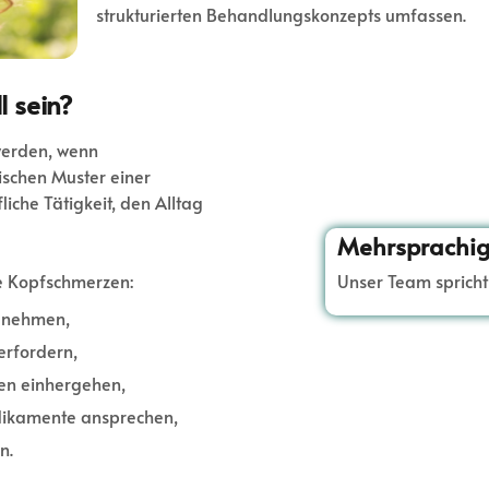
strukturierten Behandlungskonzepts umfassen.
 sein?
werden, wenn
schen Muster einer
iche Tätigkeit, den Alltag
Mehrsprachig
Unser Team sprich
e Kopfschmerzen:
zunehmen,
erfordern,
en einhergehen,
edikamente ansprechen,
n.