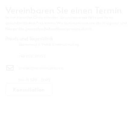
Vereinbaren Sie einen Termin
In der Vorreiter Clinic erhalten Sie umfassende Hilfe bei Ihren
gesundheitlichen Problemen. Wir kümmern uns um die Diagnose und
führen den gesamten Behandlungsprozess durch.
Praxis und Tagesklinik
Säumerweg 5 94146 Hinterschmiding
+49 8551 911057
kontakt@vorreiterclinic.com
Mo–Fr 7:30 - 15:00
Konsultation