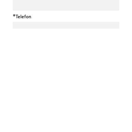
*Telefon
*E-Mail
Inhalt der Nachricht
*Ich stimme der Verarbeitung meiner DSGVO-
Daten zu