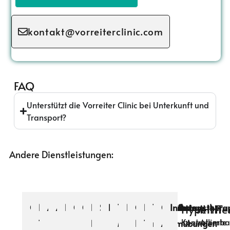
kontakt@vorreiterclinic.com
FAQ
Unterstützt die Vorreiter Clinic bei Unterkunft und
Transport?
Andere Dienstleistungen:
Ozontherapie
PAPIMI-
Akupunktur
Akupressur
Bioresonanztherapie
Chelattherapie
Chiropraktik
Kolon-
Schröpftherapie
Fußreflexzonenmassage
Therapeutische
Neuraltherapie
Ganzheitliche
Kinesio-
Therapie
Geführte
Infusionsthera
Hyperthe
IHHT
Kontrollierte
Atembas
Therapie
Hydrotherapie
Massage
Detox-
Taping
mit
Atemübungen