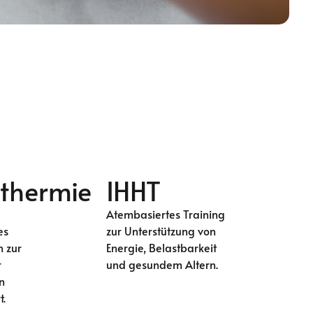
thermie
IHHT
Atembasiertes Training
es
zur Unterstützung von
n zur
Energie, Belastbarkeit
r
und gesundem Altern.
n
.