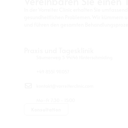
Vereinbaren Sie einen 
In der Vorreiter Clinic erhalten Sie umfassend
gesundheitlichen Problemen. Wir kümmern u
und führen den gesamten Behandlungsprozes
Praxis und Tagesklinik
Säumerweg 5 94146 Hinterschmiding
+49 8551 911057
kontakt@vorreiterclinic.com
Mo–Fr 7:30 - 15:00
Konsultation